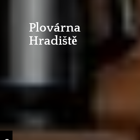
Plovárna
Hradiště