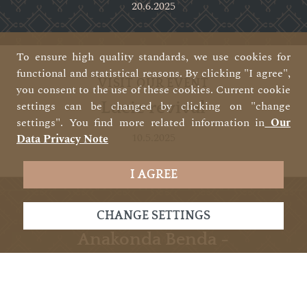
20.6.2025
To ensure high quality standards, we use cookies for
functional and statistical reasons. By clicking "I agree",
VISIT OUR EVENT
you consent to the use of these cookies. Current cookie
Lucie revival
settings can be changed by clicking on "change
settings". You find more related information in
Our
10.5.2025
Data Privacy Note
I AGREE
VISIT OUR EVENT
CHANGE SETTINGS
Anakonda Benda -
Májka
30.4.2025